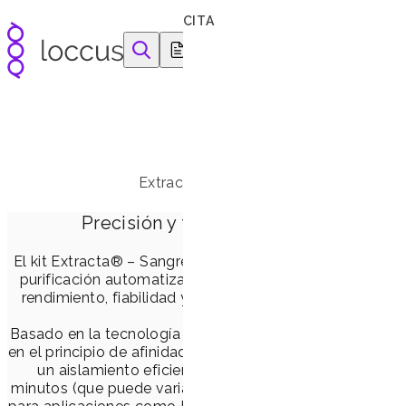
Ir al contenido
CITA
equipamentos e reagentes para as ciências da vida
Kit Extracta® – Extracción 
Extracción automatizada de ADN de al
Precisión y fiabilidad para decisione
El kit Extracta® – Sangre (ADN y tipificación HLA) (MHL
purificación automatizada de ADN genómico a partir d
rendimiento, fiabilidad y estandarización para aplicaci
tipificación HLA
Basado en la tecnología de micropartículas magnéticas (
en el principio de afinidad por los ácidos nucleicos en al
un aislamiento eficiente del ADN con un alto rendim
minutos (que puede variar según el equipo), garantiza mue