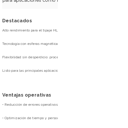
para aplicaciones como PCR, qPCR, genotipado, secuenc
análisis de biología mo
Destacados
Alto rendimiento para el tipaje HLA: ADN de alta calidad para aplicaciones cr
Tecnología con esferas magnéticas: mayor afinidad y selectividad en la capt
Flexibilidad sin desperdicio: procesa de 1 a 96 muestras aprovechando al má
Listo para las principales aplicaciones moleculares: Rendimiento superior 
Ventajas operativas
• Reducción de errores operativos: flujo automatizado con mínima intervenc
• Optimización de tiempo y personal: menor necesidad de manipulación ma