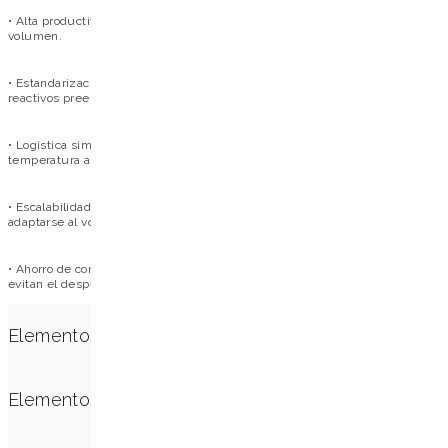
• Alta productividad: protocolo rápido de 40 minutos para rutinas de gran
volumen.
• Estandarización: reducción de los errores operativos gracias al uso de
reactivos preenvasados y a la automatización.
• Logística simplificada: Almacenamiento y transporte integral a
temperatura ambiente.
• Escalabilidad: Disponible en varios formatos (placas, tiras o viales) para
adaptarse al volumen del laboratorio.
• Ahorro de consumibles: Opciones de procesamiento personalizadas que
evitan el desperdicio de reactivos no utilizados.
Elementos incluidos
• Placas deepwell de 96 pocillos o tiras de 6 pocillos
Elementos no incluidos
con los reactivos ya envasados
• Proteinasa K (20 mg/ml)
• Tiras de plástico desechables para varillas magnéticas