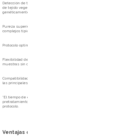
Detección de transgénicos con alta fiabilidad: Extracción eficiente de ADN
de tejido vegetal, adecuada para la identificación precisa de organismos
genéticamente modificados (OGM).
Pureza superior: Tecnología magnética que elimina los inhibidores
complejos típicos de los tejidos vegetales.
Protocolo optimizado: Extracción completa en unos 40 minutos*.
Flexibilidad de escala: Procesamiento simultáneo de 8, 16, 48 o 96
muestras sin desperdicio de reactivos.
Compatibilidad universal: Diseñado para la línea Extracta® y adaptable a
las principales plataformas de extracción del mercado.
*El tiempo de extracción puede variar según la matriz de la muestra y el
pretratamiento necesario, lo que puede afectar a la duración total del
protocolo.
Ventajas operativas