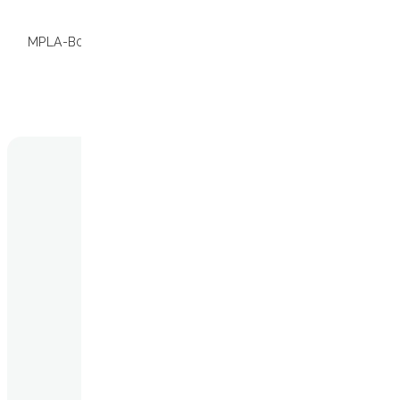
compatibilida
MPLA-B01K
01.001268
Consulta Loc
para obtener
información s
compatibilida