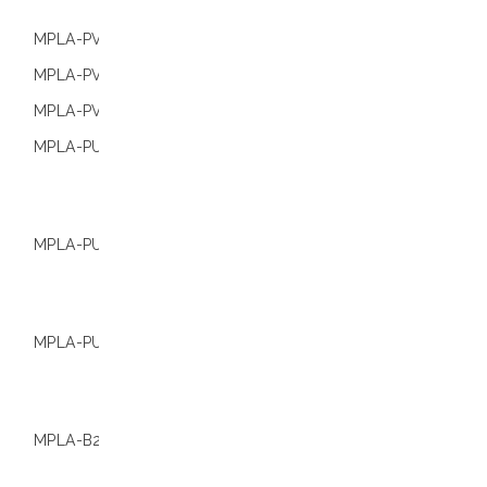
9600
MPLA-PV48-B
01.001254
Extracta® 96
MPLA-PV96-B
01.001257
Extracta® 96
MPLA-PV96-B (10)
01.001258
Extracta® 96
MPLA-PU48-B C
01.001259
Consulta Loc
para obtener
información s
compatibilida
MPLA-PU96-B C
01.001261
Consulta Loc
para obtener
información s
compatibilida
MPLA-PU96-B C (10)
01.001262
Consulta Loc
para obtener
información s
compatibilida
MPLA-B250
01.001269
Consulta Loc
para obtener
información s