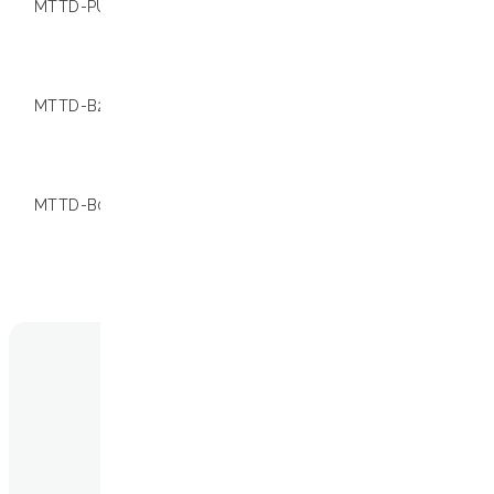
MTTD-PU96-B C (10)
01.001217
Consulta Loc
para obtener
información s
compatibilida
MTTD-B250
01.000648
Consulta Loc
para obtener
información s
compatibilida
MTTD-B01K
01.000647
Consulta Loc
para obtener
información s
compatibilida