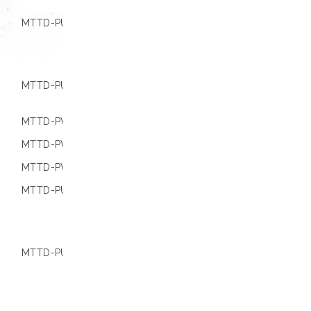
MTTD-PU16-B
01.001213
Extracta® 16,
Extracta® 32,
Extracta® Stat
4800
MTTD-PU16-B S
01.000645
Extracta® Stat
9600
MTTD-PV48-B
01.000636
Extracta® 96
MTTD-PV96-B
01.000310
Extracta® 96
MTTD-PV96-B (10)
01.001215
Extracta® 96
MTTD-PU48-B C
01.000638
Consulta Loc
para obtener
información s
compatibilida
MTTD-PU96-B C
01.000642
Consulta Loc
para obtener
información s
compatibilida