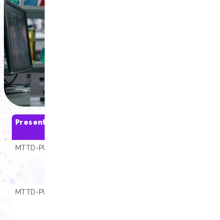
Presentaciones
SKU
Compatibili
MTTD-PU08-B A
01.000797
Extracta® 16,
Extracta® 32,
Extracta® Stat
4800
MTTD-PU08-B
01.000633
Extracta® 16,
Extracta® 32,
Extracta® Stat
4800