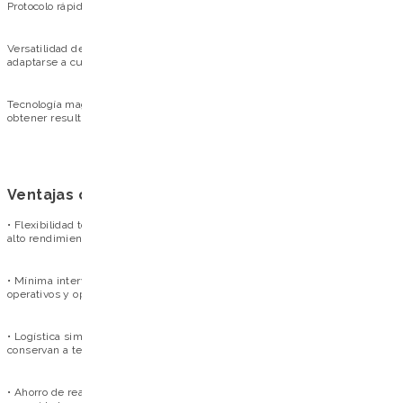
Protocolo rápido y robusto: Purificación completa en unos 45 minutos.
Versatilidad de procesamiento: Opciones en placas, tiras o frascos para
adaptarse a cualquier rutina de laboratorio.
Tecnología magnética avanzada: Eliminación máxima de inhibidores para
obtener resultados consistentes en NGS y qPCR.
Ventajas operativas
• Flexibilidad total: procesa desde una sola muestra (tiras) hasta flujos de
alto rendimiento (placas de 96 pocillos).
• Mínima intervención manual: automatización que reduce los errores
operativos y optimiza el tiempo del equipo.
• Logística simplificada: Todos los reactivos, incluida la proteinasa K, se
conservan a temperatura ambiente.
• Ahorro de reactivos: Formatos que permiten un uso preciso según las