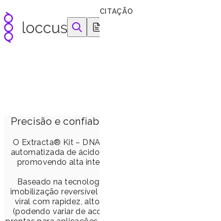
Pular para o conteúdo
CITAÇÃO
equipamentos e reagentes para as ciências da vida
Extracta® Kit – E
Extração automatizada, rápid
Precisão e confiabilidade na extração de á
O Extracta® Kit – DNA e RNA de Fezes (MFZA) foi des
automatizada de ácidos nucleicos de fezes a partir de d
promovendo alta integração com fluxos laboratoriai
significativo de produ
Baseado na tecnologia de micropartículas magnética
imobilização reversível em fase sólida (SPRI), o kit p
viral com rapidez, alto rendimento e elevada reprodu
(podendo variar de acordo com o equipamento), garante