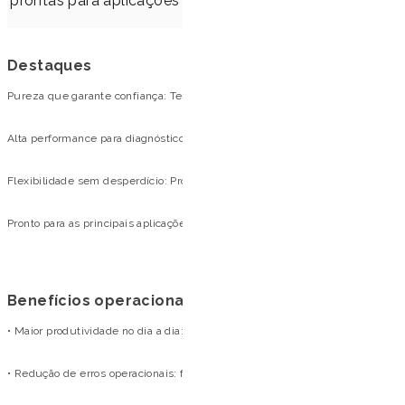
prontas para aplicações como PCR, qPCR, genotipagem
e outras análises de biolog
Destaques
Pureza que garante confiança: Tecnologia magnética avançada para remoção 
Alta performance para diagnóstico molecular: Resultados consistentes e repro
Flexibilidade sem desperdício: Processe de 1 a 96 amostras com máximo ap
Pronto para as principais aplicações moleculares: Desempenho superior e
Benefícios operacionais
• Maior produtividade no dia a dia: extrações em aproximadamente 45 minut
• Redução de erros operacionais: fluxo automatizado com mínima intervençã