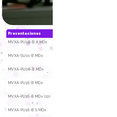
Presentaciones
SKU
MVXA-PU08-B A MDx
01.001437
MVXA-SU01-B MDx
01.001445
MVXA-PU08-B MDx
01.001438
MVXA-PU16-B MDx
01.001439
MVXA-PU16-B MDx (10)
01.001482
MVXA-PU16-B S MDx
01.001444