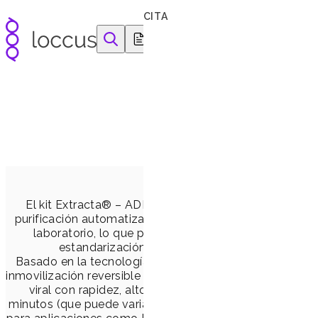
Ir al contenido
CITA
equipamentos e reagentes para as ciências da vida
Kit Extracta® – Ext
Extracción automatizada, ráp
Velocidad y precisión qu
El kit Extracta® – ADN y ARN viral MDx (MVXA MDx) s
purificación automatizada de ácidos nucleicos virales a
laboratorio, lo que permite una alta integración con l
estandarización de los procesos y un aumento s
Basado en la tecnología de micropartículas magnéticas
inmovilización reversible en fase sólida (SPRI), el kit p
viral con rapidez, alto rendimiento y gran reproducib
minutos (que puede variar según el equipo), garantiza mue