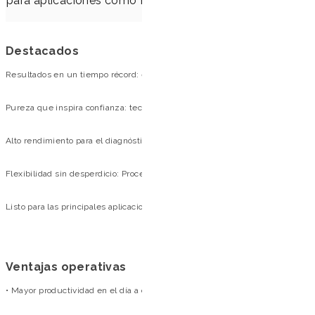
para aplicaciones como PCR, qPCR, genotipado, secuenc
análisis de biología mo
Destacados
Resultados en un tiempo récord: extracción de ADN y ARN viral en solo 17 m
Pureza que inspira confianza: tecnología magnética avanzada para una elimi
Alto rendimiento para el diagnóstico molecular: Resultados consistentes y rep
Flexibilidad sin desperdicio: Procesas de 1 a 96 muestras aprovechando al m
Listo para las principales aplicaciones moleculares: Rendimiento superior 
Ventajas operativas
• Mayor productividad en el día a día: extracciones rápidas en unos 17 minut